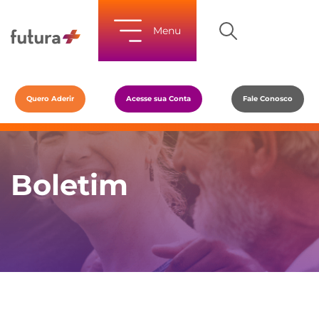
Menu
Quero Aderir
Acesse sua Conta
Fale Conosco
Boletim