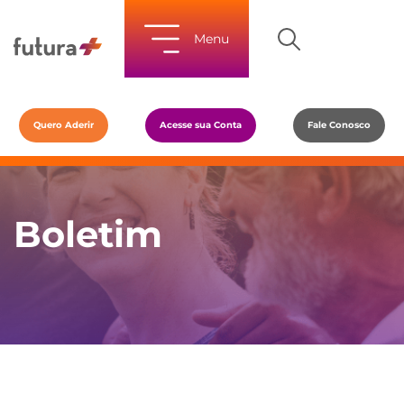
Menu
Quero Aderir
Acesse sua Conta
Fale Conosco
Boletim