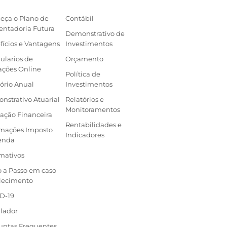
eça o Plano de
Contábil
entadoria Futura
Demonstrativo de
fícios e Vantagens
Investimentos
ularios de
Orçamento
ações Online
Política de
ório Anual
Investimentos
nstrativo Atuarial
Relatórios e
Monitoramentos
ação Financeira
Rentabilidades e
rmações Imposto
Indicadores
enda
mativos
o a Passo em caso
alecimento
D-19
lador
untas Frequentes