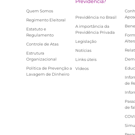
Previdência?
Quem Somos
Conh
Apos
Previdência no Brasil
Regimento Eleitoral
Bene
A importância da
Estatuto e
Previdência Privada
Regulamento
Form
Alter
Legislação
Controle de Atas
Relat
Notícias
Estrutura
Organizacional
Demo
Links úteis
Política de Prevenção a
Educ
Vídeos
Lavagem de Dinheiro
Info
de R
Infor
Pass
de f
COVI
Simu
Perg