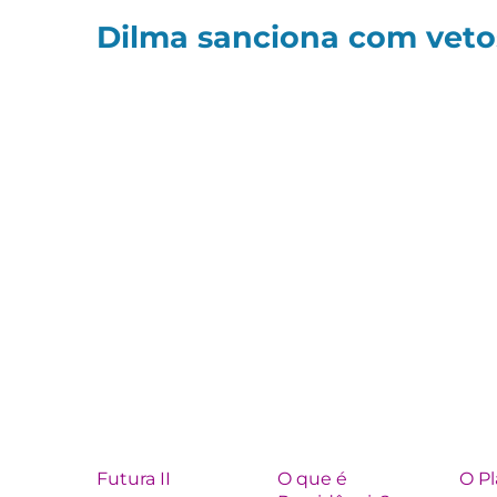
Dilma sanciona com vetos
Futura II
O que é
O P