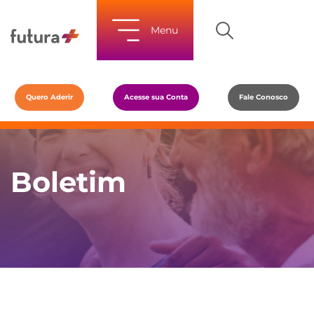
Menu
Quero Aderir
Acesse sua Conta
Fale Conosco
Boletim