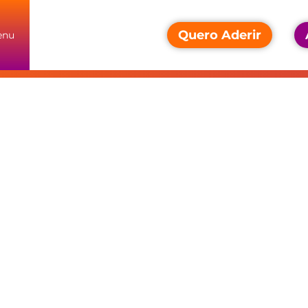
Quero Aderir
enu